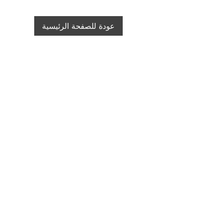
عودة للصفحة الرئيسية
GAMILARAAY GULAY
info@gamilaraaygulay.com.au
اتصل بنا