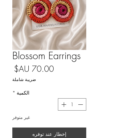
Blossom Earrings
السع
ضريبة شاملة
الكمية
*
غير متوفر
إخطار عند توفره