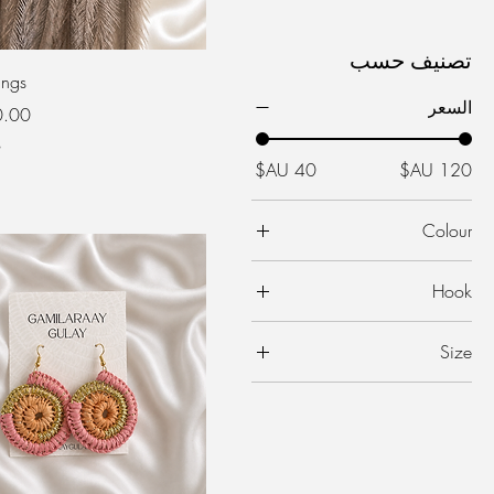
تصنيف حسب
ings
السعر
السع
ض
Colour
Black
Hook
Brown
Gold
Burgundy
Size
Silver
Dark Blue
Large
Dark Green
Small
Dark Purple
Deep Berry