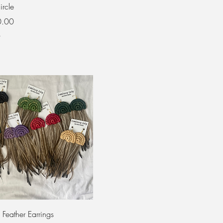
rcle
السع
ض
Feather Earrings