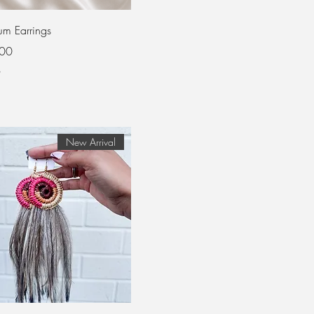
Forest Green
Gold
m Earrings
Lavender
الس
Light Green
ض
Natural
Red
Ruby Red
New Arrival
Silver
Teal