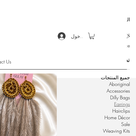
الرئيسية
Earrings
Earrings
تسجيل الدخول
All our beautiful earrings all in one place
16 منتجات/منتجًا
تصفح حسب
act Us
جميع المنتجات
Aboriginal
Accessories
Dilly Bags
Earrings
Hairclips
Home Décor
Sale
Weaving Kits